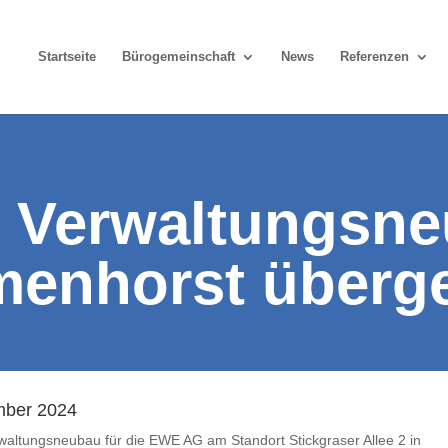
Startseite
Bürogemeinschaft
News
Referenzen
 Verwaltungsne
menhorst überg
ber 2024
waltungsneubau für die EWE AG am Standort Stickgraser Allee 2 in