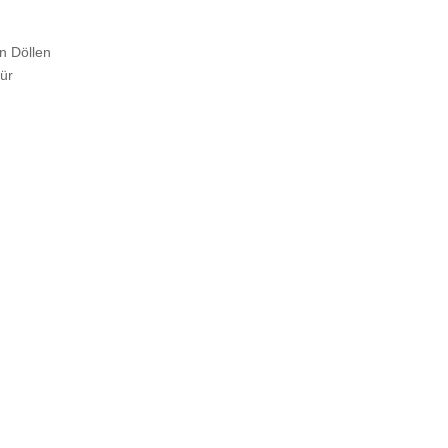
n Döllen
ür