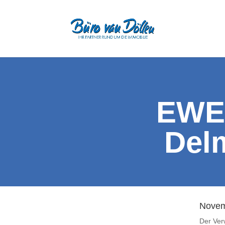
EWE
Del
Novem
Der Ver