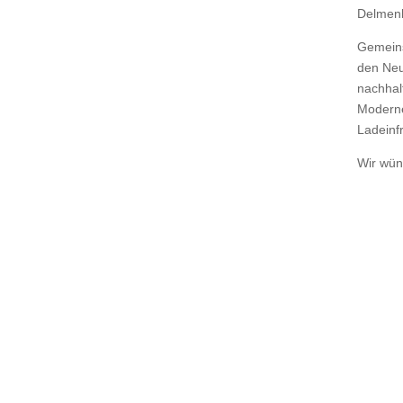
Delmenho
Gemeins
den Neu
nachhal
Moderne
Ladeinf
Wir wün