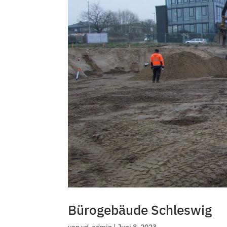
Bürogebäude Schleswig
von
vd-admin
|
Juni 8, 2023